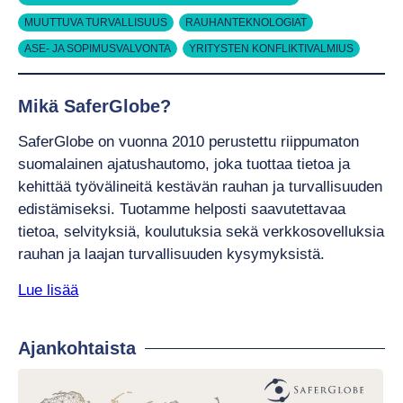
MUUTTUVA TURVALLISUUS
RAUHANTEKNOLOGIAT
ASE- JA SOPIMUSVALVONTA
YRITYSTEN KONFLIKTIVALMIUS
Mikä SaferGlobe?
SaferGlobe on vuonna 2010 perustettu riippumaton
suomalainen ajatushautomo, joka tuottaa tietoa ja
kehittää työvälineitä kestävän rauhan ja turvallisuuden
edistämiseksi. Tuotamme helposti saavutettavaa
tietoa, selvityksiä, koulutuksia sekä verkkosovelluksia
rauhan ja laajan turvallisuuden kysymyksistä.
Lue lisää
Ajankohtaista