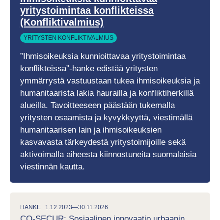
yritystoimintaa konflikteissa
(Konfliktivalmius)
YRITYSTEN KONFLIKTIVALMIUS
”Ihmisoikeuksia kunnioittavaa yritystoimintaa
konflikteissa”-hanke edistää yritysten
ymmärrystä vastuustaan tukea ihmisoikeuksia ja
humanitaarista lakia haurailla ja konfliktiherkillä
alueilla. Tavoitteeseen päästään tukemalla
yritysten osaamista ja kyvykkyyttä, viestimällä
humanitaarisen lain ja ihmisoikeuksien
kasvavasta tärkeydestä yritystoimijoille sekä
aktivoimalla aiheesta kiinnostuneita suomalaisia
viestinnän kautta.
HANKE
1.12.2023—30.11.2026
CO-SECUR: Sosiaalinen innovaatio urbaanin